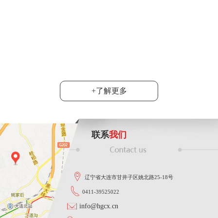
6月20日，2024
达沃斯”产业考察团
司总经理韩旭陪同....
功能智能
大连市群众性技术创新活动落下帷
地宣布，韩旭同志在这次活动中
......
+了解更多
联系
我们
辽宁省大连市甘井子区姚北路25-18号
0411-39525022
info@hgcx.cn