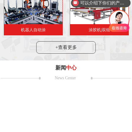
可以介绍下你们的产品么
机器人自动涂
涂胶机|双组
+查看更多
新闻
中心
News Center
耀第二十一
 日至 5 月 2 日，第二十一届上海国
在国家会展中心（上海）盛大举
24
2024“市民代表