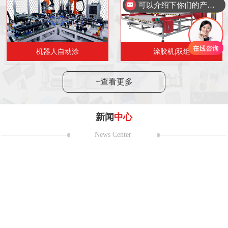
可以介绍下你们的产品么
机器人自动涂
涂胶机|双组
+查看更多
新闻
中心
News Center
耀第二十一
 日至 5 月 2 日，第二十一届上海国
在国家会展中心（上海）盛大举
24
2024“市民代表