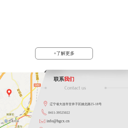
6月20日，2024
达沃斯”产业考察团
司总经理韩旭陪同....
功能智能
大连市群众性技术创新活动落下帷
地宣布，韩旭同志在这次活动中
......
+了解更多
联系
我们
辽宁省大连市甘井子区姚北路25-18号
0411-39525022
info@hgcx.cn