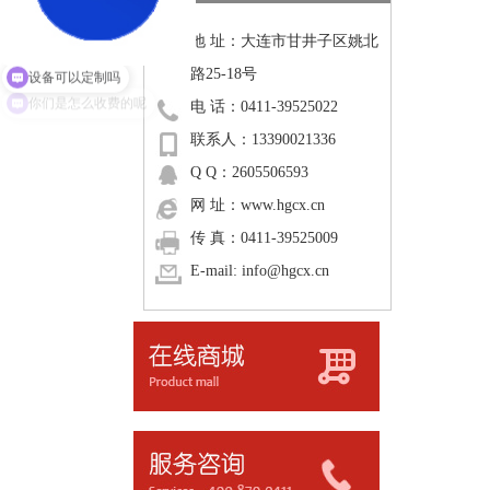
地 址：大连市甘井子区姚北
路25-18号
设备可以定制吗
电 话：0411-39525022
你们是怎么收费的呢
联系人：13390021336
Q Q：2605506593
网 址：www.hgcx.cn
传 真：0411-39525009
E-mail: info@hgcx.cn