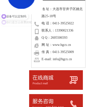
地 址：大连市甘井子区姚北
路25-18号
设备可以定制吗
电 话：0411-39525022
你们是怎么收费的呢
联系人：13390021336
Q Q：2605506593
网 址：www.hgcx.cn
传 真：0411-39525009
E-mail: info@hgcx.cn