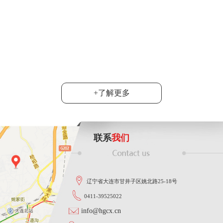
6月20日，2024
达沃斯”产业考察团
司总经理韩旭陪同....
功能智能
大连市群众性技术创新活动落下帷
地宣布，韩旭同志在这次活动中
......
+了解更多
联系
我们
辽宁省大连市甘井子区姚北路25-18号
0411-39525022
info@hgcx.cn