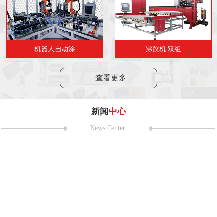
机器人自动涂
涂胶机|双组
+查看更多
新闻
中心
News Center
耀第二十一
 日至 5 月 2 日，第二十一届上海国
在国家会展中心（上海）盛大举
24
2024“市民代表